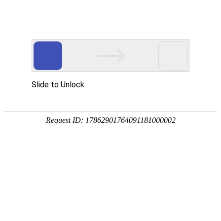
关于我们
新闻动态
产品中心
加盟代理
客服服务
联系我们
公司简介
更多>>
/ ABOUT US
浙江福牌电气有限公司是专业研发、生产和销售适合中国建筑装潢
电工配套附件——开关、插座系列的专业企业。本公司技术力量雄
厚，设备齐全，质量测试完善，内部管理规范......
新闻动态
更多>>
/ NEWS
pg娱乐电子游戏网站苹果版标准时间参考测量仪器和…
安装家居墙壁开关的相关细节与使…
家居中pg娱乐电子游戏网站苹果版的配备与预留
选购墙壁pg娱乐电子游戏网站苹果版要挑选质量过硬…